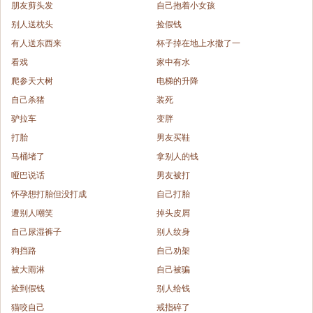
朋友剪头发
自己抱着小女孩
别人送枕头
捡假钱
有人送东西来
杯子掉在地上水撒了一
看戏
家中有水
爬参天大树
电梯的升降
自己杀猪
装死
驴拉车
变胖
打胎
男友买鞋
马桶堵了
拿别人的钱
哑巴说话
男友被打
怀孕想打胎但没打成
自己打胎
遭别人嘲笑
掉头皮屑
自己尿湿裤子
别人纹身
狗挡路
自己劝架
被大雨淋
自己被骗
捡到假钱
别人给钱
猫咬自己
戒指碎了