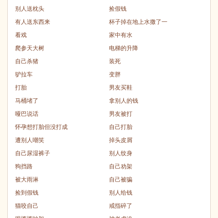
别人送枕头
捡假钱
有人送东西来
杯子掉在地上水撒了一
看戏
家中有水
爬参天大树
电梯的升降
自己杀猪
装死
驴拉车
变胖
打胎
男友买鞋
马桶堵了
拿别人的钱
哑巴说话
男友被打
怀孕想打胎但没打成
自己打胎
遭别人嘲笑
掉头皮屑
自己尿湿裤子
别人纹身
狗挡路
自己劝架
被大雨淋
自己被骗
捡到假钱
别人给钱
猫咬自己
戒指碎了