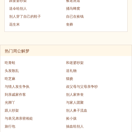
跟婆婆吵架
被老虎追
送伞给别人
捅马蜂窝
别人穿了自己的鞋子
自已在捡钱
花生米
丧葬
热门周公解梦
吃青蛙
和老婆吵架
头发散乱
送礼物
吃芝麻
猫挠
与情人发生争执
叔父母与父母亲争吵
到亲戚家作客
别人家奔丧
光脚丫
与家人团聚
跟人吵架
别人鼻子流血
与表兄弟亲密相处
捡小孩
旅行包
抽血给别人