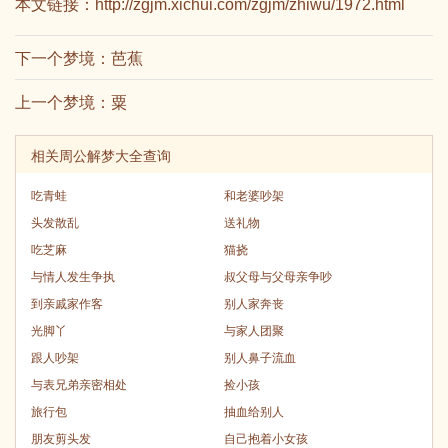
本文链接：
http://zgjm.xichui.com/zgjm/zhiwu/1972.html
下一个梦境：
芭蕉
上一个梦境：
粟
相关周公解梦大全查询
吃青蛙
和老婆吵架
头发散乱
送礼物
吃芝麻
猫挠
与情人发生争执
叔父母与父母亲争吵
到亲戚家作客
别人家奔丧
光脚丫
与家人团聚
跟人吵架
别人鼻子流血
与表兄弟亲密相处
捡小孩
旅行包
抽血给别人
朋友剪头发
自己抱着小女孩