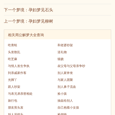
下一个梦境：
孕妇梦见石头
上一个梦境：
孕妇梦见柳树
相关周公解梦大全查询
吃青蛙
和老婆吵架
头发散乱
送礼物
吃芝麻
猫挠
与情人发生争执
叔父母与父母亲争吵
到亲戚家作客
别人家奔丧
光脚丫
与家人团聚
跟人吵架
别人鼻子流血
与表兄弟亲密相处
捡小孩
旅行包
抽血给别人
朋友剪头发
自己抱着小女孩
别人送枕头
捡假钱