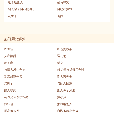
送伞给别人
捅马蜂窝
别人穿了自己的鞋子
自已在捡钱
花生米
丧葬
热门周公解梦
吃青蛙
和老婆吵架
头发散乱
送礼物
吃芝麻
猫挠
与情人发生争执
叔父母与父母亲争吵
到亲戚家作客
别人家奔丧
光脚丫
与家人团聚
跟人吵架
别人鼻子流血
与表兄弟亲密相处
捡小孩
旅行包
抽血给别人
朋友剪头发
自己抱着小女孩