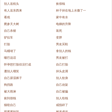
别人送枕头
捡假钱
有人送东西来
杯子掉在地上水撒了一
看戏
家中有水
爬参天大树
电梯的升降
自己杀猪
装死
驴拉车
变胖
打胎
男友买鞋
马桶堵了
拿别人的钱
哑巴说话
男友被打
怀孕想打胎但没打成
自己打胎
遭别人嘲笑
掉头皮屑
自己尿湿裤子
别人纹身
狗挡路
自己劝架
被大雨淋
自己被骗
捡到假钱
别人给钱
猫咬自己
戒指碎了
跟婆婆吵架
被老虎追