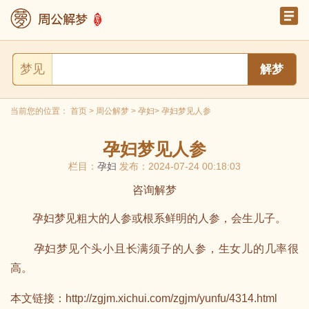
梦见
当前您的位置：
首页
>
周公解梦
>
孕妇
> 孕妇梦见人参
孕妇梦见人参
栏目：
孕妇
发布：2024-07-24 00:18:03
咨询解梦
孕妇梦见粗大的人参或根系鲜明的人参，会生儿子。
孕妇梦见个头小且长满须子的人参，生女儿的几率很
高。
本文链接：
http://zgjm.xichui.com/zgjm/yunfu/4314.html