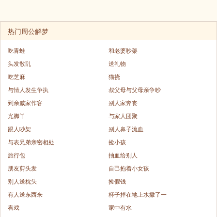
热门周公解梦
吃青蛙
和老婆吵架
头发散乱
送礼物
吃芝麻
猫挠
与情人发生争执
叔父母与父母亲争吵
到亲戚家作客
别人家奔丧
光脚丫
与家人团聚
跟人吵架
别人鼻子流血
与表兄弟亲密相处
捡小孩
旅行包
抽血给别人
朋友剪头发
自己抱着小女孩
别人送枕头
捡假钱
有人送东西来
杯子掉在地上水撒了一
看戏
家中有水