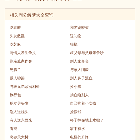
相关周公解梦大全查询
吃青蛙
和老婆吵架
头发散乱
送礼物
吃芝麻
猫挠
与情人发生争执
叔父母与父母亲争吵
到亲戚家作客
别人家奔丧
光脚丫
与家人团聚
跟人吵架
别人鼻子流血
与表兄弟亲密相处
捡小孩
旅行包
抽血给别人
朋友剪头发
自己抱着小女孩
别人送枕头
捡假钱
有人送东西来
杯子掉在地上水撒了一
看戏
家中有水
爬参天大树
电梯的升降