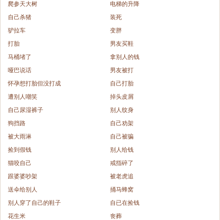
爬参天大树
电梯的升降
自己杀猪
装死
驴拉车
变胖
打胎
男友买鞋
马桶堵了
拿别人的钱
哑巴说话
男友被打
怀孕想打胎但没打成
自己打胎
遭别人嘲笑
掉头皮屑
自己尿湿裤子
别人纹身
狗挡路
自己劝架
被大雨淋
自己被骗
捡到假钱
别人给钱
猫咬自己
戒指碎了
跟婆婆吵架
被老虎追
送伞给别人
捅马蜂窝
别人穿了自己的鞋子
自已在捡钱
花生米
丧葬