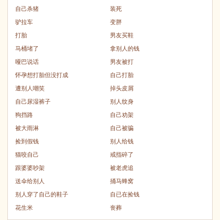
自己杀猪
装死
驴拉车
变胖
打胎
男友买鞋
马桶堵了
拿别人的钱
哑巴说话
男友被打
怀孕想打胎但没打成
自己打胎
遭别人嘲笑
掉头皮屑
自己尿湿裤子
别人纹身
狗挡路
自己劝架
被大雨淋
自己被骗
捡到假钱
别人给钱
猫咬自己
戒指碎了
跟婆婆吵架
被老虎追
送伞给别人
捅马蜂窝
别人穿了自己的鞋子
自已在捡钱
花生米
丧葬