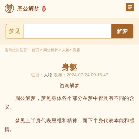
梦见
当前您的位置：
首页
>
周公解梦
>
人物
> 身躯
身躯
栏目：
人物
发布：2024-07-24 00:16:47
咨询解梦
周公解梦，梦见身体各个部分在梦中都具有不同的含
义。
梦见上半身代表思维和精神，而下半身代表本能和感
情。