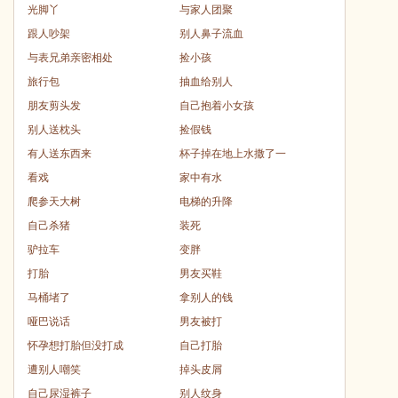
光脚丫
与家人团聚
跟人吵架
别人鼻子流血
与表兄弟亲密相处
捡小孩
旅行包
抽血给别人
朋友剪头发
自己抱着小女孩
别人送枕头
捡假钱
有人送东西来
杯子掉在地上水撒了一
看戏
家中有水
爬参天大树
电梯的升降
自己杀猪
装死
驴拉车
变胖
打胎
男友买鞋
马桶堵了
拿别人的钱
哑巴说话
男友被打
怀孕想打胎但没打成
自己打胎
遭别人嘲笑
掉头皮屑
自己尿湿裤子
别人纹身