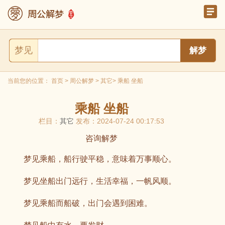
梦见
当前您的位置：
首页
>
周公解梦
>
其它
> 乘船 坐船
乘船 坐船
栏目：
其它
发布：2024-07-24 00:17:53
咨询解梦
梦见乘船，船行驶平稳，意味着万事顺心。
梦见坐船出门远行，生活幸福，一帆风顺。
梦见乘船而船破，出门会遇到困难。