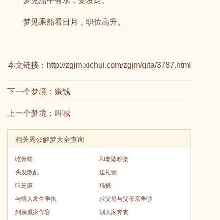
梦见船中有水，要发财。
梦见乘船看日月，职位高升。
本文链接：
http://zgjm.xichui.com/zgjm/qita/3787.html
下一个梦境：
赚钱
上一个梦境：
叫喊
相关周公解梦大全查询
吃青蛙
和老婆吵架
头发散乱
送礼物
吃芝麻
猫挠
与情人发生争执
叔父母与父母亲争吵
到亲戚家作客
别人家奔丧