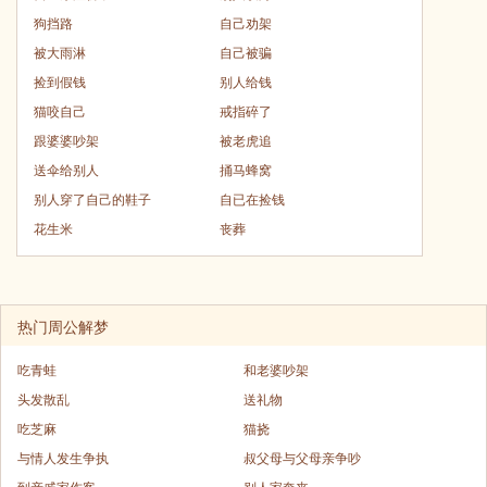
狗挡路
自己劝架
被大雨淋
自己被骗
捡到假钱
别人给钱
猫咬自己
戒指碎了
跟婆婆吵架
被老虎追
送伞给别人
捅马蜂窝
别人穿了自己的鞋子
自已在捡钱
花生米
丧葬
热门周公解梦
吃青蛙
和老婆吵架
头发散乱
送礼物
吃芝麻
猫挠
与情人发生争执
叔父母与父母亲争吵