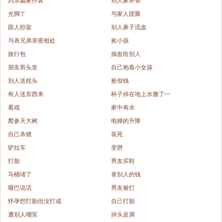
到亲戚家作客
别人家奔丧
光脚丫
与家人团聚
跟人吵架
别人鼻子流血
与表兄弟亲密相处
捡小孩
旅行包
抽血给别人
朋友剪头发
自己抱着小女孩
别人送枕头
捡假钱
有人送东西来
杯子掉在地上水撒了一
看戏
家中有水
爬参天大树
电梯的升降
自己杀猪
装死
驴拉车
变胖
打胎
男友买鞋
马桶堵了
拿别人的钱
哑巴说话
男友被打
怀孕想打胎但没打成
自己打胎
遭别人嘲笑
掉头皮屑