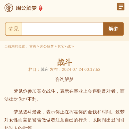
梦见
当前您的位置：
首页
>
周公解梦
>
其它
> 战斗
战斗
栏目：
其它
发布：2024-07-24 00:17:52
咨询解梦
梦见你参加某次战斗，表示在事业上会遇到反对者，而
法律对你也不利。
梦见战斗景象，表示你正在挥霍你的金钱和时间。这梦
对女性而言是警告做做者注意自己的行为，以防闹出丑闻引
起别人的批评。