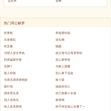
花生米
丧葬
热门周公解梦
吃青蛙
和老婆吵架
头发散乱
送礼物
吃芝麻
猫挠
与情人发生争执
叔父母与父母亲争吵
到亲戚家作客
别人家奔丧
光脚丫
与家人团聚
跟人吵架
别人鼻子流血
与表兄弟亲密相处
捡小孩
旅行包
抽血给别人
朋友剪头发
自己抱着小女孩
别人送枕头
捡假钱
有人送东西来
杯子掉在地上水撒了一