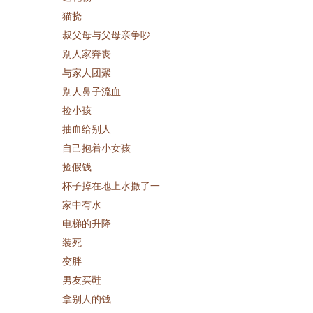
猫挠
叔父母与父母亲争吵
别人家奔丧
与家人团聚
别人鼻子流血
捡小孩
抽血给别人
自己抱着小女孩
捡假钱
杯子掉在地上水撒了一
家中有水
电梯的升降
装死
变胖
男友买鞋
拿别人的钱