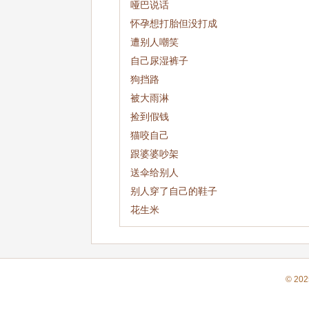
哑巴说话
怀孕想打胎但没打成
遭别人嘲笑
自己尿湿裤子
狗挡路
被大雨淋
捡到假钱
猫咬自己
跟婆婆吵架
送伞给别人
别人穿了自己的鞋子
花生米
© 202