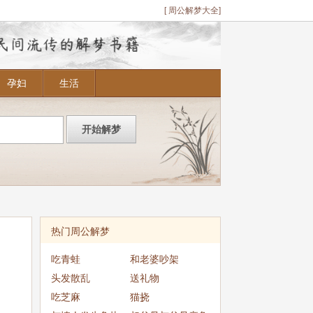
[ 周公解梦大全]
孕妇
生活
热门周公解梦
吃青蛙
和老婆吵架
头发散乱
送礼物
吃芝麻
猫挠