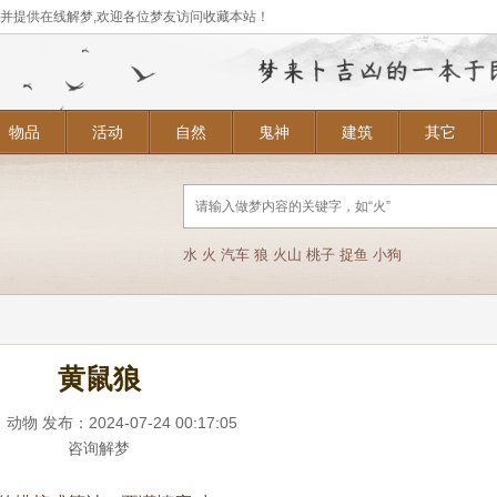
,并提供在线解梦,欢迎各位梦友访问收藏本站！
物品
活动
自然
鬼神
建筑
其它
水
火
汽车
狼
火山
桃子
捉鱼
小狗
黄鼠狼
：
动物
发布：2024-07-24 00:17:05
咨询解梦