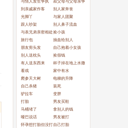
与情人发生争执
叔父母与父母亲争
到亲戚家作客
吵
别人家奔丧
光脚丫
与家人团聚
跟人吵架
别人鼻子流血
与表兄弟亲密相处
捡小孩
旅行包
抽血给别人
朋友剪头发
自己抱着小女孩
别人送枕头
捡假钱
有人送东西来
杯子掉在地上水撒
看戏
了一
家中有水
爬参天大树
电梯的升降
自己杀猪
装死
驴拉车
变胖
打胎
男友买鞋
马桶堵了
拿别人的钱
哑巴说话
男友被打
怀孕想打胎但没打
自己打胎