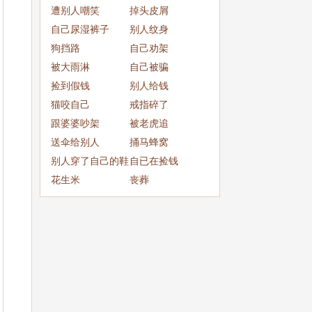
成
遭别人嘲笑
掉头皮屑
自己尿湿裤子
别人纹身
狗挡路
自己劝架
被大雨淋
自己被骗
捡到假钱
别人给钱
猫咬自己
戒指碎了
跟婆婆吵架
被老虎追
送伞给别人
捅马蜂窝
别人穿了自己的鞋
自已在捡钱
子
花生米
丧葬