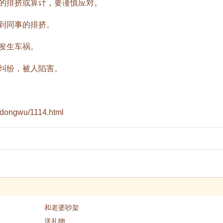
排挤或算计，要谨慎应对。
到同事的排挤。
发生车祸。
纠纷，被人陷害。
m/dongwu/1114.html
和老婆吵架
送礼物