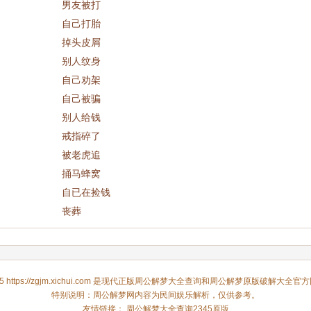
男友被打
自己打胎
掉头皮屑
别人纹身
自己劝架
自己被骗
别人给钱
戒指碎了
被老虎追
捅马蜂窝
自已在捡钱
丧葬
5 https://zgjm.xichui.com 是现代正版
周公解梦大全查询
和
周公解梦
原版破解大全官方
特别说明：周公解梦网内容为民间娱乐解析，仅供参考。
友情链接：
周公解梦大全查询2345原版