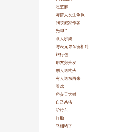
吃芝麻
与情人发生争执
到亲戚家作客
光脚丫
跟人吵架
与表兄弟亲密相处
旅行包
朋友剪头发
别人送枕头
有人送东西来
看戏
爬参天大树
自己杀猪
驴拉车
打胎
马桶堵了