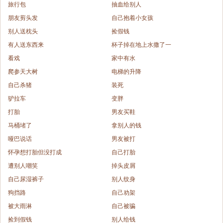
旅行包
抽血给别人
朋友剪头发
自己抱着小女孩
别人送枕头
捡假钱
有人送东西来
杯子掉在地上水撒了一
看戏
家中有水
爬参天大树
电梯的升降
自己杀猪
装死
驴拉车
变胖
打胎
男友买鞋
马桶堵了
拿别人的钱
哑巴说话
男友被打
怀孕想打胎但没打成
自己打胎
遭别人嘲笑
掉头皮屑
自己尿湿裤子
别人纹身
狗挡路
自己劝架
被大雨淋
自己被骗
捡到假钱
别人给钱