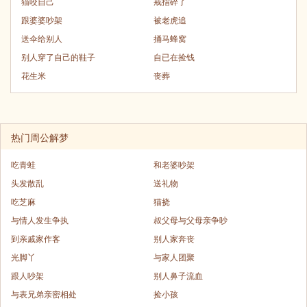
猫咬自己
戒指碎了
跟婆婆吵架
被老虎追
送伞给别人
捅马蜂窝
别人穿了自己的鞋子
自已在捡钱
花生米
丧葬
热门周公解梦
吃青蛙
和老婆吵架
头发散乱
送礼物
吃芝麻
猫挠
与情人发生争执
叔父母与父母亲争吵
到亲戚家作客
别人家奔丧
光脚丫
与家人团聚
跟人吵架
别人鼻子流血
与表兄弟亲密相处
捡小孩