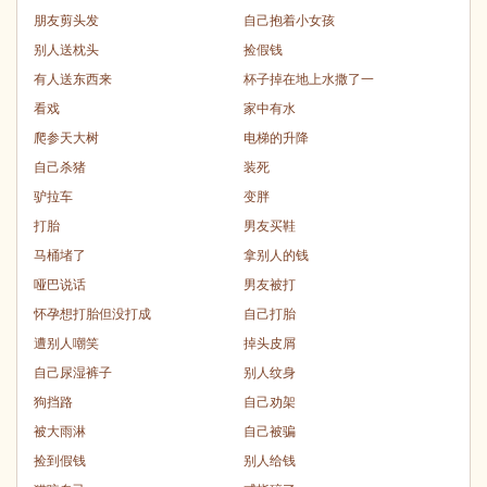
朋友剪头发
自己抱着小女孩
别人送枕头
捡假钱
有人送东西来
杯子掉在地上水撒了一
看戏
家中有水
爬参天大树
电梯的升降
自己杀猪
装死
驴拉车
变胖
打胎
男友买鞋
马桶堵了
拿别人的钱
哑巴说话
男友被打
怀孕想打胎但没打成
自己打胎
遭别人嘲笑
掉头皮屑
自己尿湿裤子
别人纹身
狗挡路
自己劝架
被大雨淋
自己被骗
捡到假钱
别人给钱