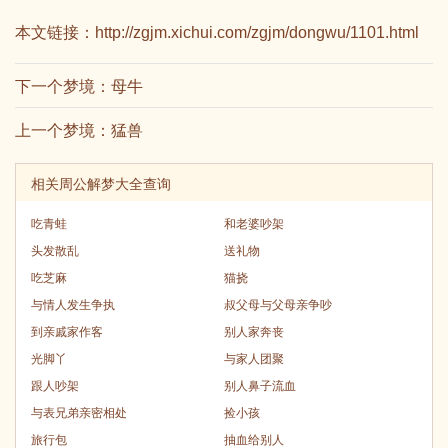
本文链接：
http://zgjm.xichui.com/zgjm/dongwu/1101.html
下一个梦境：
母牛
上一个梦境：
猛兽
相关周公解梦大全查询
吃青蛙
和老婆吵架
头发散乱
送礼物
吃芝麻
猫挠
与情人发生争执
叔父母与父母亲争吵
到亲戚家作客
别人家奔丧
光脚丫
与家人团聚
跟人吵架
别人鼻子流血
与表兄弟亲密相处
捡小孩
旅行包
抽血给别人